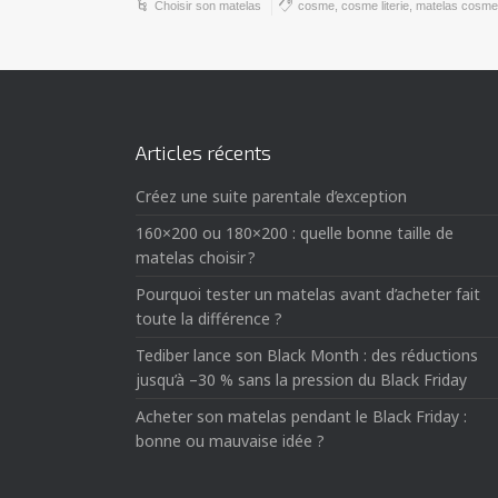
Choisir son matelas
cosme
,
cosme literie
,
matelas cosme
Articles récents
Créez une suite parentale d’exception
160×200 ou 180×200 : quelle bonne taille de
matelas choisir ?
Pourquoi tester un matelas avant d’acheter fait
toute la différence ?
Tediber lance son Black Month : des réductions
jusqu’à –30 % sans la pression du Black Friday
Acheter son matelas pendant le Black Friday :
bonne ou mauvaise idée ?