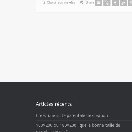
Choisir son matelas
Share
Articles récents
Créez une suite parentale d’exception
160×200 ou 180×200 : quelle bonne taille de
matelas choisir ?