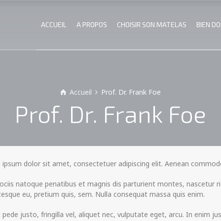
ACCUEIL
A PROPOS
CHOISIR SON MATELAS
BIEN D
Accueil
Prof. Dr. Frank Foe
Prof. Dr. Frank Foe
ipsum dolor sit amet, consectetuer adipiscing elit. Aenean commodo
ciis natoque penatibus et magnis dis parturient montes, nascetur rid
tesque eu, pretium quis, sem. Nulla consequat massa quis enim.
pede justo, fringilla vel, aliquet nec, vulputate eget, arcu. In enim ju