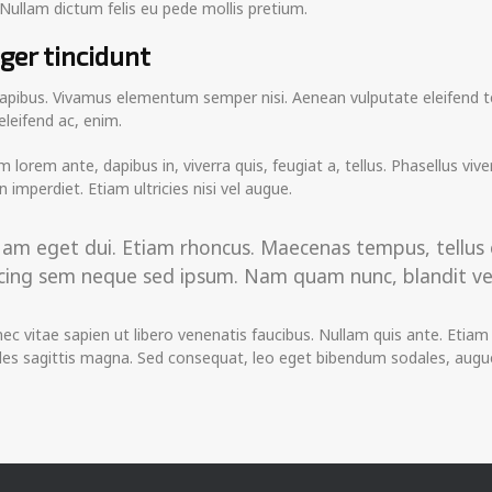
 Nullam dictum felis eu pede mollis pretium.
eger tincidunt
apibus. Vivamus elementum semper nisi. Aenean vulputate eleifend tel
 eleifend ac, enim.
m lorem ante, dapibus in, viverra quis, feugiat a, tellus. Phasellus viv
 imperdiet. Etiam ultricies nisi vel augue.
i. Nam eget dui. Etiam rhoncus. Maecenas tempus, tell
ing sem neque sed ipsum. Nam quam nunc, blandit vel, l
 vitae sapien ut libero venenatis faucibus. Nullam quis ante. Etiam s
dales sagittis magna. Sed consequat, leo eget bibendum sodales, augue