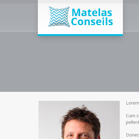
Lorem 
Cum so
pellen
Donec 