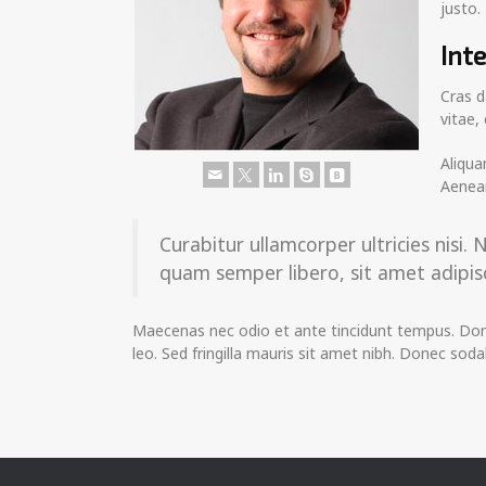
justo.
Int
Cras d
vitae,
Aliqua
Aenean
Curabitur ullamcorper ultricies nis
quam semper libero, sit amet adipisc
Maecenas nec odio et ante tincidunt tempus. Donec
leo. Sed fringilla mauris sit amet nibh. Donec so