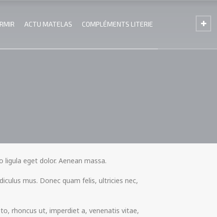
ORMIR
ACTU MATELAS
COMPLÉMENTS LITERIE
 ligula eget dolor. Aenean massa.
iculus mus. Donec quam felis, ultricies nec,
sto, rhoncus ut, imperdiet a, venenatis vitae,