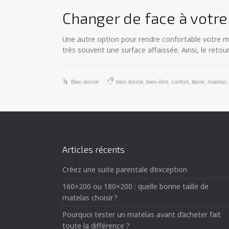
Changer de face à votr
Une autre option pour rendre confortable votre ma
très souvent une surface affaissée. Ainsi, le retour
Bien dormir
bien dormir
,
bien-être
,
confort
,
literie
,
matelas
Articles récents
Créez une suite parentale d’exception
160×200 ou 180×200 : quelle bonne taille de
matelas choisir ?
Pourquoi tester un matelas avant d’acheter fait
toute la différence ?