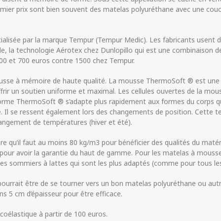
emier prix sont bien souvent des matelas polyuréthane avec une c
alisée par la marque Tempur (Tempur Medic). Les fabricants usent d
e, la technologie Aérotex chez Dunlopillo qui est une combinaison 
00 et 700 euros contre 1500 chez Tempur.
sse à mémoire de haute qualité. La mousse ThermoSoft ® est une 
frir un soutien uniforme et maximal. Les cellules ouvertes de la mou
forme ThermoSoft ® s’adapte plus rapidement aux formes du corps 
me. Il se ressent également lors des changements de position. Cette 
angement de températures (hiver et été).
 qu’il faut au moins 80 kg/m3 pour bénéficier des qualités du matéria
our avoir la garantie du haut de gamme. Pour les matelas à mousse 
 les sommiers à lattes qui sont les plus adaptés (comme pour tous l
pourrait être de se tourner vers un bon matelas polyuréthane ou autr
ns 5 cm d’épaisseur pour être efficace.
oélastique à partir de 100 euros.