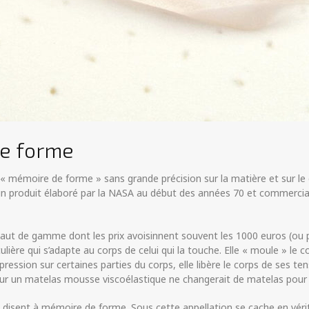
e forme
« mémoire de forme » sans grande précision sur la matière et sur le c
n produit élaboré par la NASA au début des années 70 et commerciali
ut de gamme dont les prix avoisinnent souvent les 1000 euros (ou p
ière qui s’adapte au corps de celui qui la touche. Elle « moule » le c
ession sur certaines parties du corps, elle libère le corps de ses ten
sur un matelas mousse viscoélastique ne changerait de matelas pour
 disent à mémoire de forme. Sous cette appellation se cache en véri