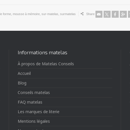
e forme
,
mousse à mémoire
,
sur-matelas
,
surmatelas
Share
Informations matelas
À propos de Matelas Conseils
Accueil
Blog
Conseils matelas
FAQ matelas
Les marques de literie
Mentions légales