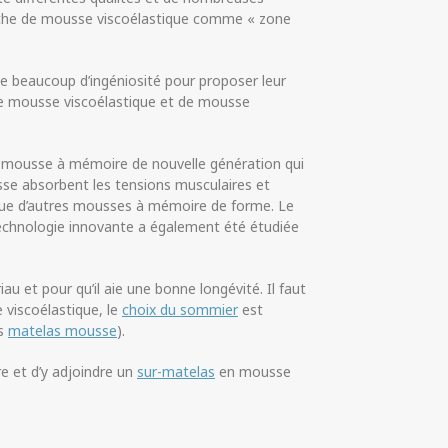
ouche de mousse viscoélastique comme « zone
e beaucoup d’ingéniosité pour proposer leur
de mousse viscoélastique et de mousse
mousse à mémoire de nouvelle génération qui
sse absorbent les tensions musculaires et
que d’autres mousses à mémoire de forme. Le
technologie innovante a également été étudiée
u et pour qu’il aie une bonne longévité. Il faut
viscoélastique, le
choix du sommier
est
es
matelas mousse
).
e et d’y adjoindre un
sur-matelas
en mousse