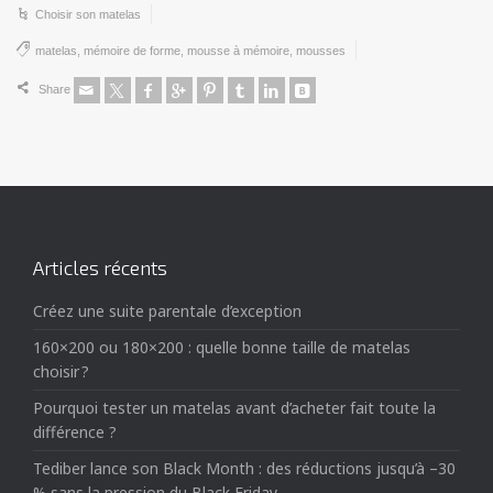
Choisir son matelas
matelas
,
mémoire de forme
,
mousse à mémoire
,
mousses
Share
Articles récents
Créez une suite parentale d’exception
160×200 ou 180×200 : quelle bonne taille de matelas
choisir ?
Pourquoi tester un matelas avant d’acheter fait toute la
différence ?
Tediber lance son Black Month : des réductions jusqu’à –30
% sans la pression du Black Friday