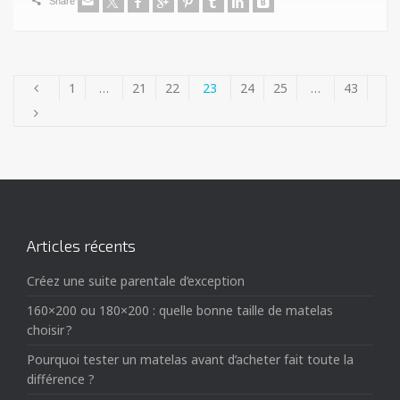
Share
1
…
21
22
23
24
25
…
43
Articles récents
Créez une suite parentale d’exception
160×200 ou 180×200 : quelle bonne taille de matelas
choisir ?
Pourquoi tester un matelas avant d’acheter fait toute la
différence ?