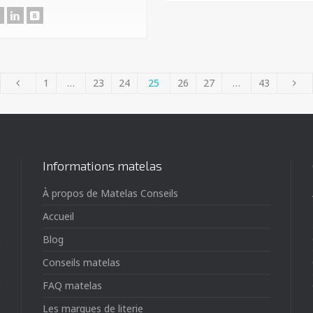
1
…
23
24
25
26
27
…
43
Informations matelas
À propos de Matelas Conseils
Accueil
Blog
Conseils matelas
FAQ matelas
Les marques de literie