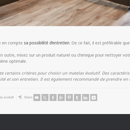
dre en compte
sa possibilité d’entretien
. De ce fait, il est préférable qu
 En outre, misez sur un produit naturel ou chimique pour nettoyer vot
iène optimale.
certains critères pour choisir un matelas évolutif. Des caractérist
ité et son entretien. Il est également recommandé de prendre en co
as evolutif
Share