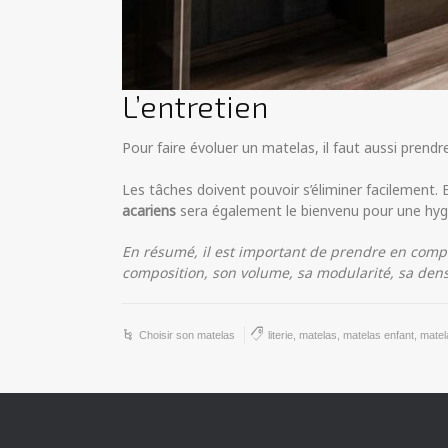
L’entretien
Pour faire évoluer un matelas, il faut aussi pren
Les tâches doivent pouvoir s’éliminer facilement.
acariens
sera également le bienvenu pour une hyg
En résumé, il est important de prendre en compte 
composition, son volume, sa modularité, sa dens
Choisir son matelas
literie
,
matelas
,
matelas enfant
,
matel