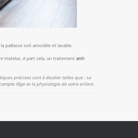
e la paillasse soit amovible et lavable.
re matelas. A part cela, un traitement
anti-
iques précises sont à étudier telles que : sa
mpte l’âge et la physiologie de votre enfant.